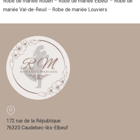
Robe de mariée Rouen
–
Robe de mariée Elbeuf
–
Robe de
mariée Val-de-Reuil
–
Robe de mariée Louviers
172 rue de la République
76320 Caudebec-lès-Elbeuf