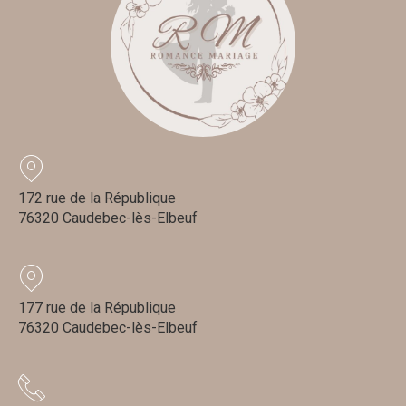
172 rue de la République
76320 Caudebec-lès-Elbeuf
177 rue de la République
76320 Caudebec-lès-Elbeuf