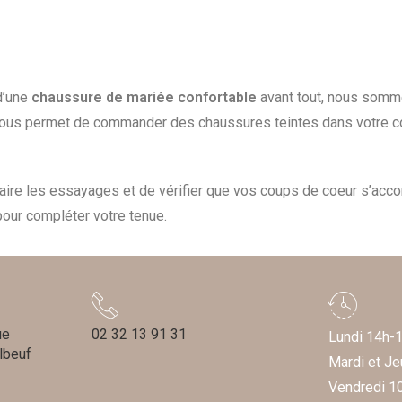
 d’une
chaussure de mariée confortable
avant tout, nous somm
ous permet de commander des chaussures teintes dans votre cou
aire les essayages et de vérifier que vos coups de coeur s’acco
ur compléter votre tenue.
ue
02 32 13 91 31
Lundi 14h-
lbeuf
Mardi et J
Vendredi 1