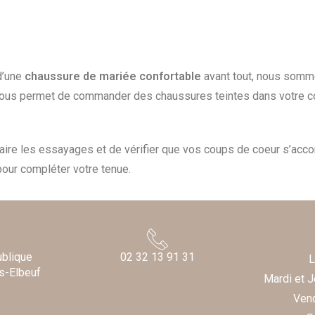
 d’une
chaussure de mariée confortable
avant tout, nous somm
ous permet de commander des chaussures teintes dans votre cou
aire les essayages et de vérifier que vos coups de coeur s’acco
ur compléter votre tenue.
ublique
02 32 13 91 31
L
s-Elbeuf
Mardi et 
Ven